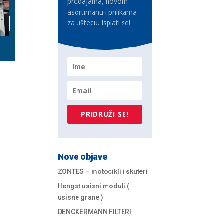
prodajama, novom
asortimanu i prilikama
za uštedu. Isplati se!
PRIDRUŽI SE!
Nove objave
ZONTES – motocikli i skuteri
Hengst usisni moduli (
usisne grane )
DENCKERMANN FILTERI