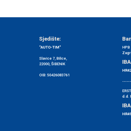
Sjedište:
Ban
"AUTO-TIM"
HPB 
Zagr
Slavice 7, Bilice,
IBA
22000, ŠIBENIK
HR42
OIB: 50426083761
------
ERST
d.d. 
IBA
HR49