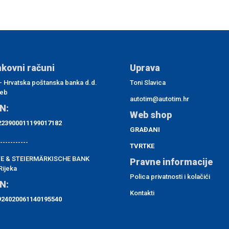
kovni računi
Uprava
- Hrvatska poštanska banka d.d.
Toni Slavica
eb
autotim@autotim.hr
N:
Web shop
23900011199017182
GRAĐANI
-----------
TVRTKE
E & STEIERMÄRKISCHE BANK
Pravne informacije
Rijeka
Polica privatnosti i kolačići
N:
Kontakti
24020061140195540